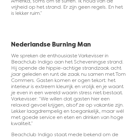
Amerika, soms om te surfen. Ik houd van de
vrijheid op het strand. Er zijn geen regels. En het
is lekker ruim.”
Nederlandse Burning Man
We spreken de enthousiaste Varkevisser in
Beachclub Indigo aan het Scheveningse strand.
Hij opende de hippie-achtige strandzaak acht
jaar geleden en runt de zaak nu samen met Tom
Commers. Gasten komen er ogen tekort: het
interieur is extreem kleurrijk en vrolijk en je waant
je even in een wereld waarin stress niet bestaat.
Varkevisser: “We willen dat gasten hier een
relaxed gevoel krijgen, alsof ze op vakantie zijn.
Lekker laagdrempelig en toegankelijk, maar wél
met goede service en eten en drinken van hoge
kwaliteit.”
Beachclub Indigo staat mede bekend om de