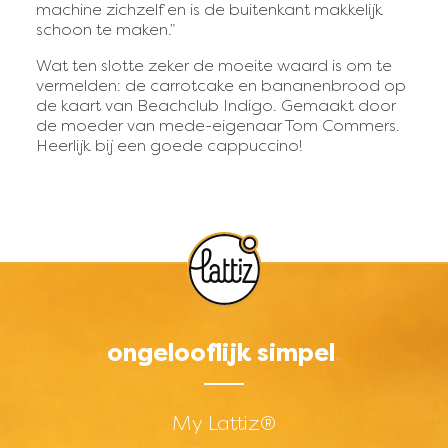
machine zichzelf en is de buitenkant makkelijk
schoon te maken.”
Wat ten slotte zeker de moeite waard is om te
vermelden: de carrotcake en bananenbrood op
de kaart van Beachclub Indigo. Gemaakt door
de moeder van mede-eigenaar Tom Commers.
Heerlijk bij een goede cappuccino!
ongelooflijk simpel
Footer menu - Short -
My Lattiz®