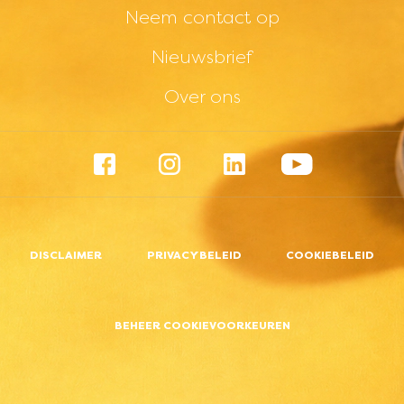
Neem contact op
Nieuwsbrief
Over ons
Footer menu - Social -
Facebook
Instagram
LinkedIn
YouTube
Footer menu - Legal -
DISCLAIMER
PRIVACYBELEID
COOKIEBELEID
BEHEER COOKIEVOORKEUREN
Top Navigation - NL