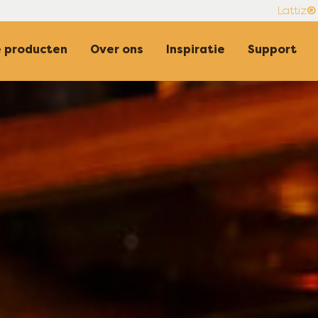
n - NL
®
Lattiz
 producten
Over ons
Inspiratie
Support
n - NL