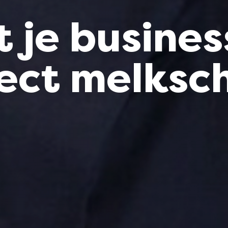
 je busine
ect melksc