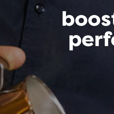
boost
perf