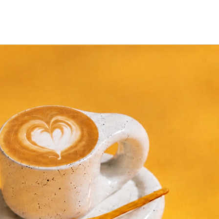
rmany
ermany