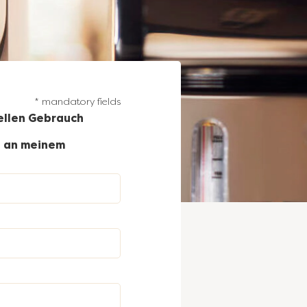
* mandatory fields
ellen Gebrauch
® an meinem