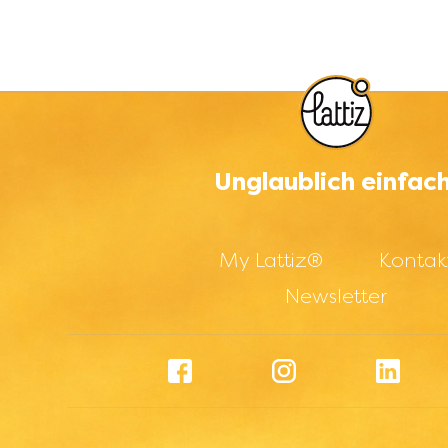
Unglaublich einfac
Footer menu
My Lattiz®
Kontak
Newsletter
Footer menu
Facebook
Instagram
Link