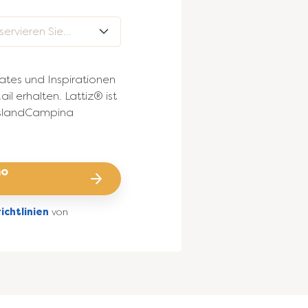
Wie viele Cappuccinos servieren Sie pro Woche?
tes und Inspirationen
il erhalten. Lattiz® ist
eslandCampina
mo
chtlinien
von