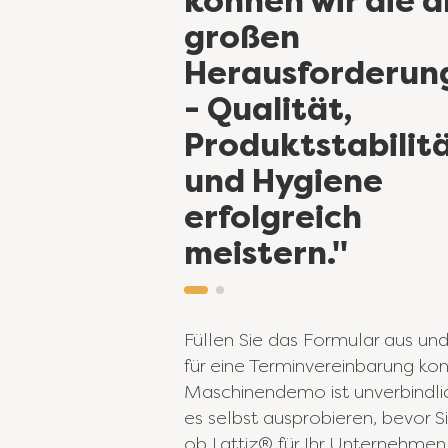
können wir die d
großen
Herausforderun
- Qualität,
Produktstabilit
und Hygiene
erfolgreich
meistern."
Füllen Sie das Formular aus und
für eine Terminvereinbarung kon
Maschinendemo ist unverbindlic
es selbst ausprobieren, bevor S
ob Lattiz® für Ihr Unternehmen 