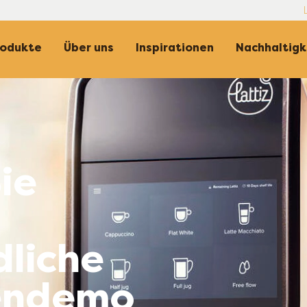
n - DE
rodukte
Über uns
Inspirationen
Nachhaltigk
ie
dliche
endemo