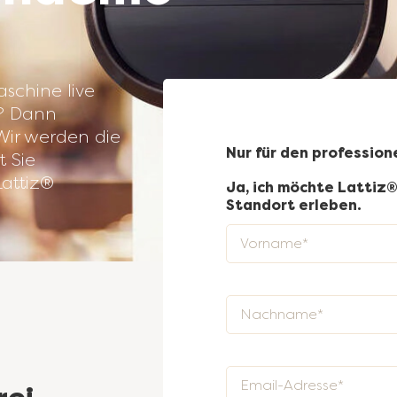
schine live
n? Dann
Wir werden die
Nur für den profession
t Sie
Lattiz®
Ja, ich möchte Lattiz
Standort erleben.
Vorname
Nachname
"Seit der Einführung
Email-Adresse