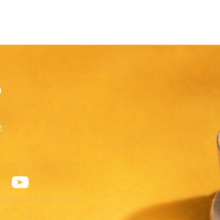
h
 - Short - Ge
t
 - Social - G
edIn
YouTube