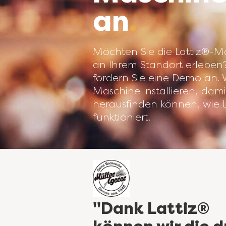
an
Möchten Sie die Lattiz®-Ma
an Ihrem Standort erlebe
fordern Sie eine Demo an. 
Maschine installieren, dami
herausfinden können, wie 
funktioniert.
"Dank Lattiz®