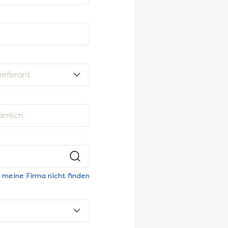
ieferant
ämlich:
n meine Firma nicht finden
?