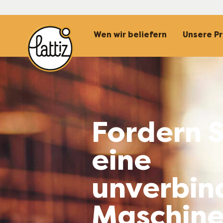
Top Navigatio
Wen wir beliefern
Unsere P
Fordern S
eine
unverbin
Maschin