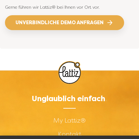
Gerne führen wir Lattiz® bei Ihnen vor Ort vor.
UNVERBINDLICHE DEMO ANFRAGEN
Unglaublich einfach
Footer menu - Short -
My Lattiz®
Kontakt