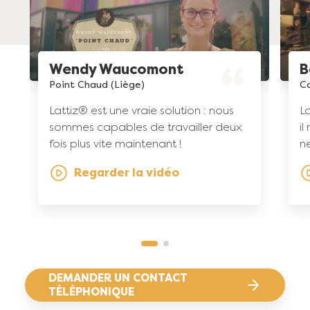
Wendy Waucomont
B
Point Chaud (Liège)
Ca
Lattiz® est une vraie solution : nous
La
sommes capables de travailler deux
il
fois plus vite maintenant !
ne
Regarder la vidéo
DEMANDER UN CONTACT
TÉLÉPHONIQUE