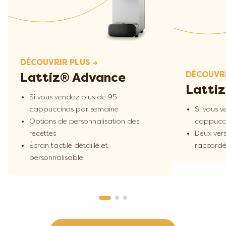
Pas de nettoyage nécessaire.
100 % hygiénique.
Notre service d'assistance est
facilement joignable et à votre
entière disposition pour vous
DÉCOUVRIR PLUS →
aider.
DÉCOUVRI
Lattiz® Advance
Latti
Si vous vendez plus de 95
cappuccinos par semaine
Si vous 
Options de personnalisation des
cappucci
recettes
Deux vers
Écran tactile détaillé et
raccordé
personnalisable