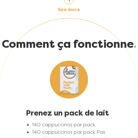
See more
Facile à utiliser
La simplicité d'utilisation permet à
tout le monde d'utiliser la
machine avec facilité.
Comment ça fonctionne
La machine permet de dédier
plus de temps à vos clients ou à
la gestion des périodes de
Image
pointe.
Image
Prenez un pack de lait
140 cappuccinos par pack.
Une solution
140 cappuccinos par pack Pas
intelligente