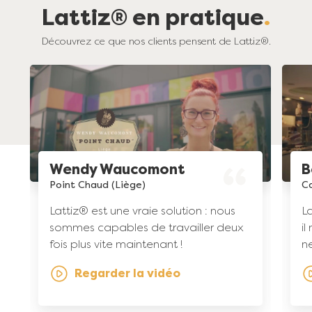
Lattiz® en pratique
Découvrez ce que nos clients pensent de Lattiz®.
Wendy Waucomont
B
Point Chaud (Liège)
Ca
Lattiz® est une vraie solution : nous
La
sommes capables de travailler deux
il
fois plus vite maintenant !
ne
Regarder la vidéo