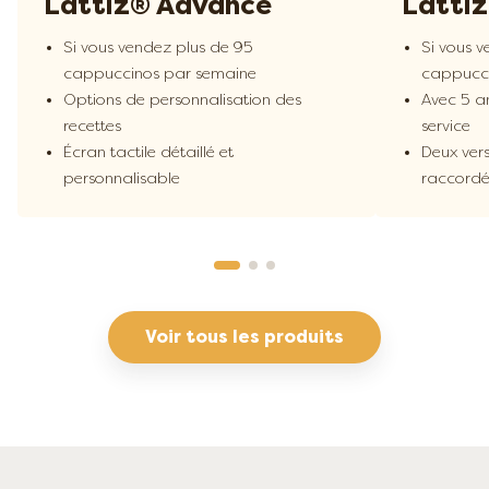
Lattiz® Advance
Latti
confiance qui a fait ses preuves
Lattiz® fait partie du Groupe
Si vous vendez plus de 95
Si vous 
FrieslandCampina
cappuccinos par semaine
cappucci
Options de personnalisation des
Avec 5 a
recettes
service
Écran tactile détaillé et
Deux vers
personnalisable
raccordé
Voir tous les produits