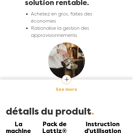
solution rentable.
Achetez en gros, faites des
économies
Rationalise la gestion des
approvisionnements
Image
See more
moins de déchets de
lait.
détails du produit
Le portionnement précis réduit le
gaspillage
La
Pack de
Instruction
Minimise l'élimination du lait non
machine
Lattiz®
d'utilisation