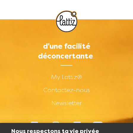
d'une facilité
déconcertante
Footer menu - Short -
My Lattiz®
Contactez-nous
Newsletter
Footer menu - Social -
Facebook
Instagram
LinkedIn
YouTube
Nous respectons ta vie privée