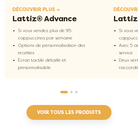
DÉCOUVRIR PLUS →
DÉCOUVRI
Lattiz® Advance
Latti
Si vous vendez plus de 95
Si vous 
cappuccinos par semaine
cappucci
Options de personnalisation des
Avec 5 a
recettes
service
Écran tactile détaillé et
Deux vers
personnalisable
raccordé
VOIR TOUS LES PRODUITS