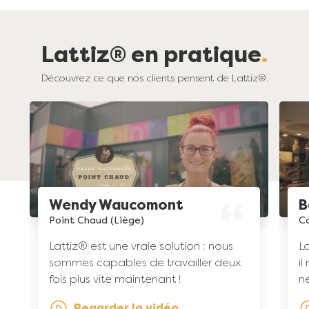
Lattiz® en pratique
Découvrez ce que nos clients pensent de Lattiz®.
Wendy Waucomont
B
Point Chaud (Liège)
Ca
Lattiz® est une vraie solution : nous
La
sommes capables de travailler deux
il
fois plus vite maintenant !
ne
Regarder la vidéo