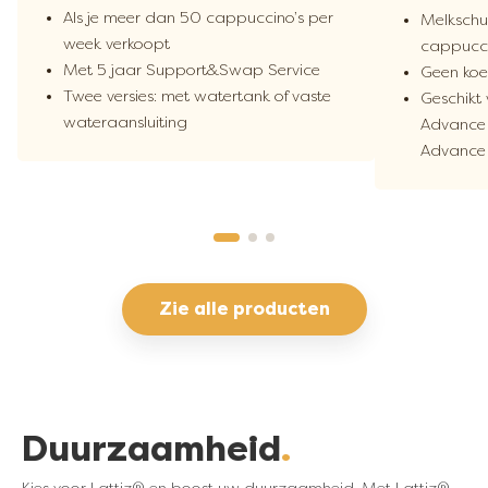
Als je meer dan 50 cappuccino’s per
Melkschu
week verkoopt
cappucci
Met 5 jaar Support&Swap Service
Geen koe
Twee versies: met watertank of vaste
Geschikt
wateraansluiting
Advance 2
Advance 
Zie alle producten
Duurzaamheid
Kies voor Lattiz® en boost uw duurzaamheid. Met Lattiz®