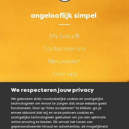
ongelooflijk simpel
Footer menu - Short -
My Lattiz®
Contacteer ons
Nieuwsbrief
Over ons
Footer menu - Social -
We respecteren jouw privacy
Facebook
Instagram
LinkedIn
YouTube
We gebruiken strikt noodzakelijke cookies en soortgelijke
technologieën om ervoor te zorgen dat onze website goed
functioneert. Door op "Alles accepteren" te klikken, ga je
ermee akkoord dat wij en onze partners cookies en
soortgelijke technologieën gebruiken om jou een optimale
Footer menu - Legal -
online ervaring te bieden. Dit omvat het tonen van
DISCLAIMER
PRIVACYBELEID
COOKIEBELEID
gepersonaliseerde inhoud en advertenties, de mogelijkheid