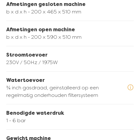
Afmetingen gesloten machine
b x d x h - 200 x 465 x 510 mm
Afmetingen open machine
b x d x h - 200 x 590 x 510 mm
superieure
Stroomtoevoer
hygiënenormen.
230V / 50Hz / 1975W
Verzegeld voor optimale hygiëne
Beperkt blootstelling aan
Watertoevoer
verontreinigingen
¾ inch gasdraad, geïnstalleerd op een
Overtreft hygiëneverwachtingen
regelmatig onderhouden filtersysteem
bij de opslag en het gebruik van
melk
Benodigde waterdruk
1 - 6 bar
Gewicht machine