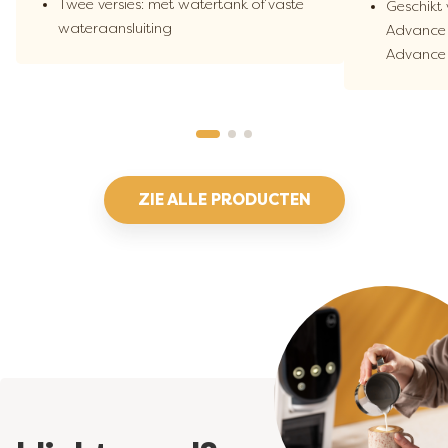
Twee versies: met watertank of vaste
Geschikt
wateraansluiting
Advance 2
Advance 
ZIE ALLE PRODUCTEN