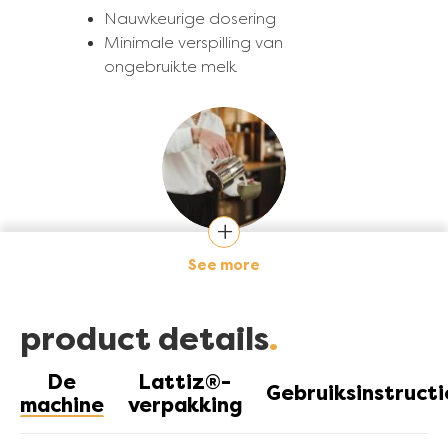
Nauwkeurige dosering
Minimale verspilling van
ongebruikte melk
Afbeelding
See more
kosteneffectieve
oplossing.
product details
Bespaar meer door groot in te
kopen
De
Lattiz®-
Gebruiksinstructi
Stroomlijn je voorraadbeheer
machine
verpakking
Afbeelding