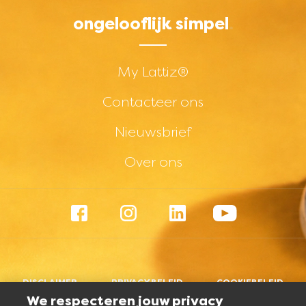
ongelooflijk simpel
Footer menu - Short -
My Lattiz®
Contacteer ons
Nieuwsbrief
Over ons
Footer menu - Social -
Facebook
Instagram
LinkedIn
YouTube
Footer menu - Legal -
DISCLAIMER
PRIVACYBELEID
COOKIEBELEID
We respecteren jouw privacy