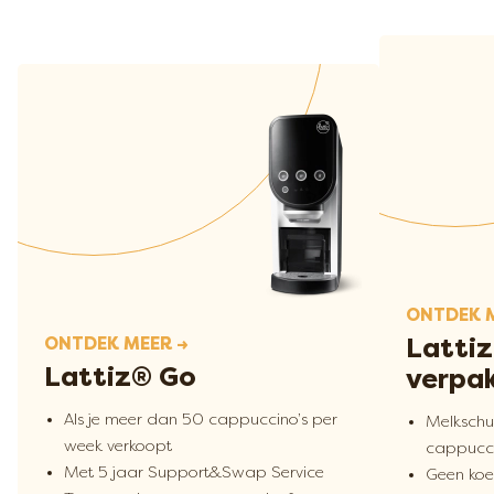
Afbeelding
Afbeelding
ONTDEK 
Lattiz
ONTDEK MEER →
Lattiz® Go
verpa
Als je meer dan 50 cappuccino’s per
Melkschu
week verkoopt
cappucci
Met 5 jaar Support&Swap Service
Geen koe