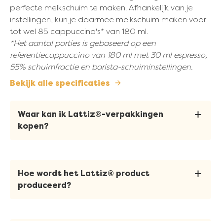
perfecte melkschuim te maken. Afhankelijk van je
instellingen, kun je daarmee melkschuim maken voor
tot wel 85 cappuccino's* van 180 ml.
*Het aantal porties is gebaseerd op een
referentiecappuccino van 180 ml met 30 ml espresso,
55% schuimfractie en barista-schuiminstellingen.
Bekijk alle specificaties
Waar kan ik Lattiz
®
-verpakkingen
kopen?
®
Je kunt op verschillende manieren Lattiz
-
verpakkingen bestellen: via onze gecertificeerde
Hoe wordt het Lattiz
®
product
partners of via onze webshop. Wanneer je een
produceerd?
®
Lattiz
machine aangeschaft hebt, kan je via je
®
Lattiz
partner toegang vragen tot de webshop.
Elke dag haalt FrieslandCampina rauwe melk op van
Neem contact op