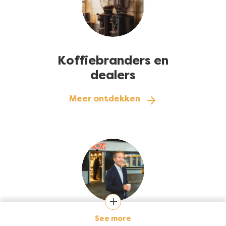
Koffiebranders en
dealers
Meer ontdekken
Afbeelding
See more
Ketens en drukke